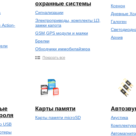
охранные системы
Ксенон
а
Сигнализации
Дневные Хо
Электроприводы, комплекты ЦЗ,
Галоген
Action-
замки капота
Светодиодн
GSM,GPS модули и маяки
Архив
Брелки
тели
Обходчики иммобилайзера
Показать все
ные
Карты памяти
Автозву
роля
Карты памяти microSD
Акустика
во USB
Комплектующ
ютеры
Автомагнит