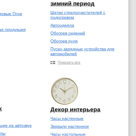
зимний период
Щетки стеклоочистителей с
довые Огни
подогревом
Автоодеяла
ая продукция
Обогрев сидений
Обогрев руля
Пуско-зарядные устройства для
автомобилей
Показать все
к
Декор интерьера
Часы настенные
ие на автозвук
Зеркало настенное
олы
Часы настольные