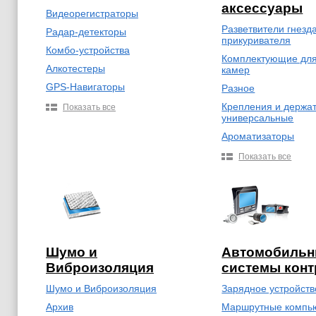
аксессуары
Видеорегистраторы
Разветвители гнезд
Радар-детекторы
прикуривателя
Комбо-устройства
Комплектующие для 
Алкотестеры
камер
GPS-Навигаторы
Разное
Крепления и держа
Показать все
универсальные
Ароматизаторы
Показать все
Шумо и
Автомобиль
Виброизоляция
системы конт
Шумо и Виброизоляция
Зарядное устройст
Архив
Маршрутные компь