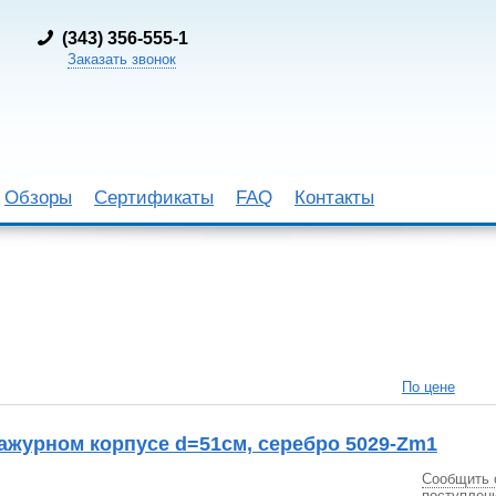
(
343) 356-555-1
Заказать звонок
Обзоры
Сертификаты
FAQ
Контакты
По цене
ажурном корпусе d=51см, серебро 5029-Zm1
Сообщить 
поступлен