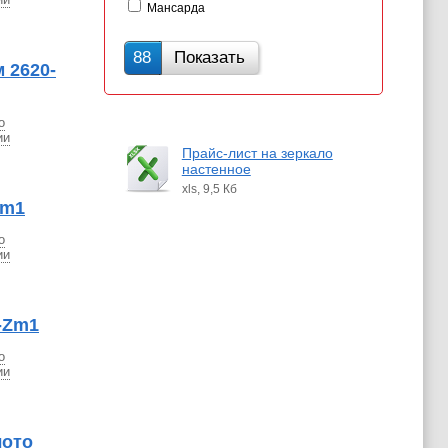
Мансарда
88
Показать
 2620-
о
ии
Прайс-лист на зеркало
настенное
xls, 9,5 Кб
Zm1
о
ии
-Zm1
о
ии
лото