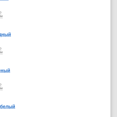
о
ии
едный
о
ии
рный
о
ии
 белый