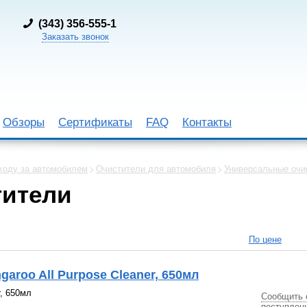
(
343) 356-555-1
Заказать звонок
Обзоры
Сертификаты
FAQ
Контакты
ходу за автомобилем
Очистители для автомобиля
Универсальные очи
тители
По цене
aroo All Purpose Cleaner, 650мл
r, 650мл
Сообщить 
поступлен