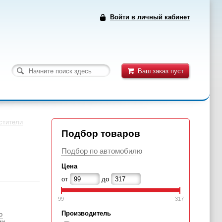
Войти в личный кабинет
Ваш заказ пуст
стители
Подбор товаров
Подбор по автомобилю
Цена
от
до
99
317
Производитель
о
ии