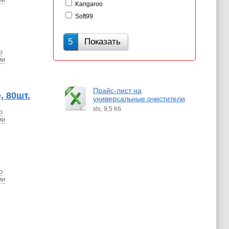
Kangaroo
Soft99
5
Показать
о
ии
Прайс-лист на
 80шт.
универсальные очистители
xls, 9,5 Кб
о
ии
о
ии