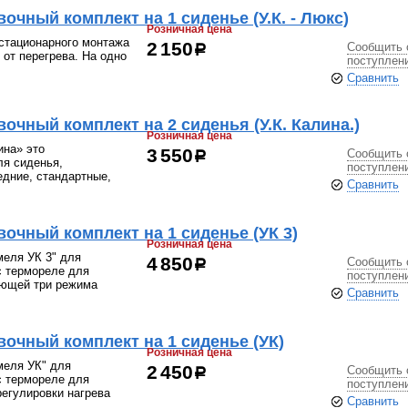
чный комплект на 1 сиденье (У.К. - Люкс)
Розничная цена
стационарного монтажа
Сообщить 
2 150
р
от перегрева. На одно
поступлен
Сравнить
очный комплект на 2 сиденья (У.К. Калина.)
Розничная цена
ина» это
Сообщить 
3 550
р
ля сиденья,
поступлен
едние, стандартные,
Сравнить
очный комплект на 1 сиденье (УК 3)
Розничная цена
меля УК 3" для
Сообщить 
4 850
р
с термореле для
поступлен
еющей три режима
Сравнить
очный комплект на 1 сиденье (УК)
Розничная цена
меля УК" для
Сообщить 
2 450
р
с термореле для
поступлен
регулировки нагрева
Сравнить