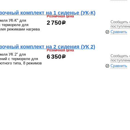
очный комплект на 1 сиденье (УК-К)
Розничная цена
меля УК-К" для
Сообщить 
2 750
р
с термореле для
поступлен
вумя режимами нагрева
Сравнить
очный комплект на 2 сидения (УК 2)
Розничная цена
меля УК 2" для
Сообщить 
6 350
р
ений с термореле для
поступлен
отного типа, 8 режимов
Сравнить