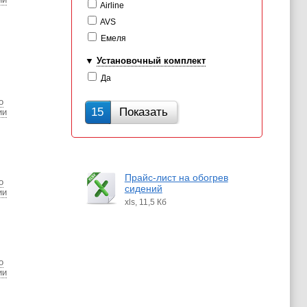
Airline
AVS
Емеля
Установочный комплект
Да
о
15
Показать
ии
Прайс-лист на обогрев
о
сидений
ии
xls, 11,5 Кб
о
ии