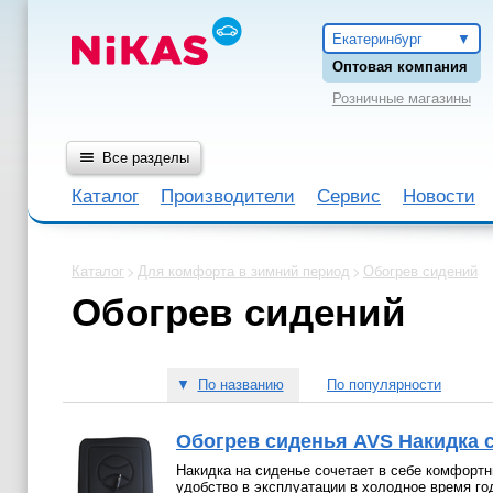
Екатеринбург
Оптовая компания
Розничные магазины
Все разделы
Каталог
Производители
Сервис
Новости
Каталог
Для комфорта в зимний период
Обогрев сидений
Обогрев сидений
▼
По названию
По популярности
Обогрев сиденья AVS Накидка 
Накидка на сиденье сочетает в себе комфортн
удобство в эксплуатации в холодное время го