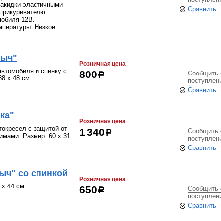
накидки эластичными
Сравнить
 прикуривателю.
мобиля 12В.
мпературы. Низкое
ныч"
Розничная цена
автомобиля и спинку с
Сообщить 
800
р
88 x 48 см
поступлен
Сравнить
ка"
Розничная цена
токресел с защитой от
Сообщить 
1 340
р
имами. Размер: 60 x 31
поступлен
Сравнить
ыч" со спинкой
Розничная цена
 x 44 см.
Сообщить 
650
р
поступлен
Сравнить