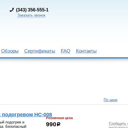
(
343) 356-555-1
Заказать звонок
Обзоры
Сертификаты
FAQ
Контакты
По цене
с подогревом HC-008
Розничная цена
ый подогрев и
Сообщить 
990
р
да. Безопасный
поступлен