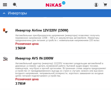
Инверторы
Каталог
Автоэлектроника
Инверторы
Инвертор Airline 12V/220V (150W)
Автомобильные преобразователи напряжения (инверторы) позволяют получить
переменное напряжение 220В – 50Гц от аккумулятора автомобиля. Инверторы
предназначены для питания устройств с номинальным напряжением 220 вольт.
Розничная цена
1 560
р
Инвертор AVS IN-1000W
Автомобильный адаптер (инвертер) 12/220V позволяет владельцам автомобилей в
дорожных условиях сделать возможной работу бытовой аудио-видео техники,
компьютера, ноутбука и прочей оргтехники. Встроенная схема защиты предохраняет
устройство от преждевременного выхода из строя в случаях низкого или высокого
входного напряжения, неправильной полярности, короткого замыкания во входных
цепях питания подключаемого устройства.
Розничная цена
3 790
р