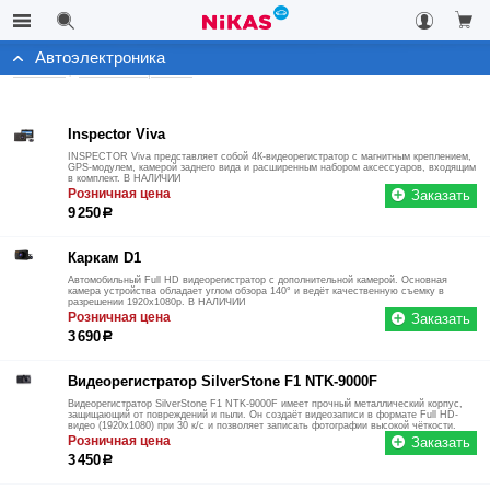
Автоэлектроника
Каталог
Автоэлектроника
Inspector Viva
INSPECTOR Viva представляет собой 4К-видеорегистратор с магнитным креплением,
GPS-модулем, камерой заднего вида и расширенным набором аксессуаров, входящим
в комплект. В НАЛИЧИИ
Розничная цена
Заказать
9 250
р
Каркам D1
Автомобильный Full HD видеорегистратор с дополнительной камерой. Основная
камера устройства обладает углом обзора 140° и ведёт качественную съемку в
разрешении 1920x1080p. В НАЛИЧИИ
Розничная цена
Заказать
3 690
р
Видеорегистратор SilverStone F1 NTK-9000F
Видеорегистратор SilverStone F1 NTK-9000F имеет прочный металлический корпус,
защищающий от повреждений и пыли. Он создаёт видеозаписи в формате Full HD-
видео (1920x1080) при 30 к/с и позволяет записать фотографии высокой чёткости.
Розничная цена
Заказать
3 450
р