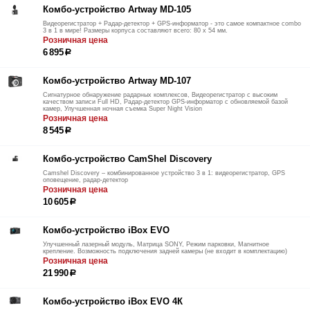
Комбо-устройство Artway MD-105
Видеорегистратор + Радар-детектор + GPS-информатор - это самое компактное combo
3 в 1 в мире! Размеры корпуса составляют всего: 80 х 54 мм.
Розничная цена
6 895
р
Комбо-устройство Artway MD-107
Сигнатурное обнаружение радарных комплексов, Видеорегистратор с высоким
качеством записи Full HD, Радар-детектор GPS-информатор с обновляемой базой
камер, Улучшенная ночная съемка Super Night Vision
Розничная цена
8 545
р
Комбо-устройство CamShel Discovery
Camshel Discovery – комбинированное устройство 3 в 1: видеорегистратор, GPS
оповещение, радар-детектор
Розничная цена
10 605
р
Комбо-устройство iBox EVO
Улучшенный лазерный модуль, Матрица SONY, Режим парковки, Магнитное
крепление. Возможность подключения задней камеры (не входит в комплектацию)
Розничная цена
21 990
р
Комбо-устройство iBox EVO 4К