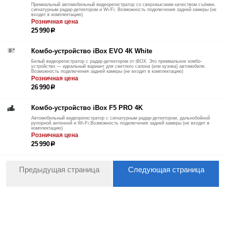
Премиальный автомобильный видеорегистратор со сверхвысоким качеством съёмки,
сигнатурным радар-детектором и Wi-Fi. Возможность подключения задней камеры (не
входит в комплектацию)
Розничная цена
25 990
р
Комбо-устройство iBox EVO 4К White
Белый видеорегистратор с радар-детектором от iBOX. Это премиальное комбо-
устройство — идеальный вариант для светлого салона (или кузова) автомобиля.
Возможность подключения задней камеры (не входит в комплектацию)
Розничная цена
26 990
р
Комбо-устройство iBox F5 PRO 4K
Автомобильный видеорегистратор с сигнатурным радар-детектором, дальнобойной
рупорной антенной и Wi-Fi.Возможность подключения задней камеры (не входит в
комплектацию)
Розничная цена
25 990
р
Предыдущая страница
Следующая страница