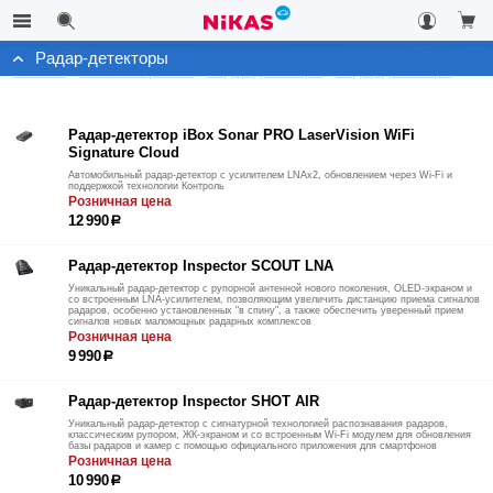
Радар-детекторы
Каталог
Автоэлектроника
Радар-детекторы
Радар-детекторы
Радар-детектор iBox Sonar PRO LaserVision WiFi
Signature Cloud
Автомобильный радар-детектор с усилителем LNAx2, обновлением через Wi-Fi и
поддержкой технологии Контроль
Розничная цена
12 990
р
Радар-детектор Inspector SCOUT LNA
Уникальный радар-детектор с рупорной антенной нового поколения, OLED-экраном и
со встроенным LNA-усилителем, позволяющим увеличить дистанцию приема сигналов
радаров, особенно установленных "в спину", а также обеспечить уверенный прием
сигналов новых маломощных радарных комплексов
Розничная цена
9 990
р
Радар-детектор Inspector SHOT AIR
Уникальный радар-детектор с сигнатурной технологией распознавания радаров,
классическим рупором, ЖК-экраном и со встроенным Wi-Fi модулем для обновления
базы радаров и камер с помощью официального приложения для смартфонов
Розничная цена
10 990
р