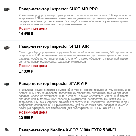
Радар-детектор Inspector SHOT AIR PRO
Уникальный радар-детектор с рупорной антенной нового поколения, ЖК-экраном и со
встроенным LNA-усилителем, позволяющим увеличить дистанцию приема сигналов
радаров, особенно установленных "в спину", а также обеспечить уверенный прием
сигналов новых маломощных радарных комплексов
Розничная цена
14 490
р
Радар-детектор Inspector SPLIT AIR
Сигнатурный радар-детектор с рупорной антенной нового поколения, ЖК-экраном и со
встроенным LNA-усилителем, позволяющим увеличить дистанцию приема сигналов
радаров, особенно установленных "в спину", а также обеспечить уверенный прием
сигналов новых маломощных радарных комплексов
Розничная цена
17 990
р
Радар-детектор Inspector STAR AIR
Уникальный радар-детектор с рупорной антенной нового поколения, ЖК-экраном и со
встроенным LNA-усилителем, позволяющим увеличить дистанцию приема сигналов
радаров, особенно установленных "в спину", а также обеспечить уверенный прием
сигналов новых маломощных радарных комплексов, распространяющихся как на
территории РФ, так и странах ближайшего зарубежья (Узбекистан, Казахстан, и др.).
Устройство оснащено Wi-Fi функционалом для обновления базы радаров и камер с
помощью официального приложения для смартфонов: INSPECTOR Wi-Fi RD
Розничная цена
15 990
р
Радар-детектор Neoline X-COP 6100s EXD2.5 Wi-Fi