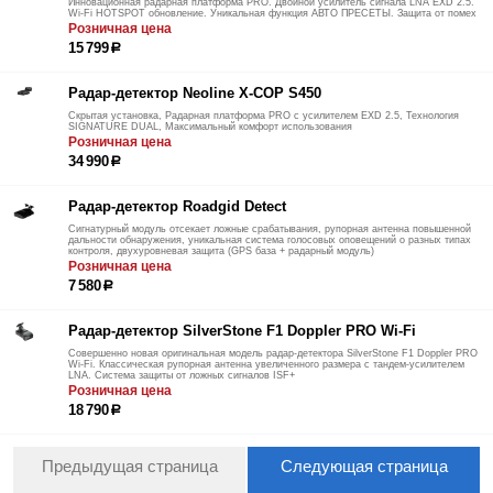
Инновационная радарная платформа PRO. Двойной усилитель сигнала LNA EXD 2.5.
Wi-Fi HOTSPOT обновление. Уникальная функция АВТО ПРЕСЕТЫ. Защита от помех
Розничная цена
15 799
р
Радар-детектор Neoline X-COP S450
Скрытая установка, Радарная платформа PRO с усилителем EXD 2.5, Технология
SIGNATURE DUAL, Максимальный комфорт использования
Розничная цена
34 990
р
Радар-детектор Roadgid Detect
Сигнатурный модуль отсекает ложные срабатывания, рупорная антенна повышенной
дальности обнаружения, уникальная система голосовых оповещений о разных типах
контроля, двухуровневая защита (GPS база + радарный модуль)
Розничная цена
7 580
р
Радар-детектор SilverStone F1 Doppler PRO Wi-Fi
Совершенно новая оригинальная модель радар-детектора SilverStone F1 Doppler PRO
Wi-Fi. Классическая рупорная антенна увеличенного размера с тандем-усилителем
LNA. Система защиты от ложных сигналов ISF+
Розничная цена
18 790
р
Предыдущая страница
Следующая страница