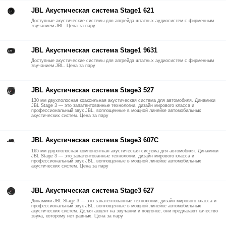
JBL Акустическая система Stage1 621
Доступные акустические системы для апгрейда штатных аудиосистем с фирменным
звучанием JBL. Цена за пару
JBL Акустическая система Stage1 9631
Доступные акустические системы для апгрейда штатных аудиосистем с фирменным
звучанием JBL. Цена за пару
JBL Акустическая система Stage3 527
130 мм двухполосная коаксильная акустическая система для автомобиля. Динамики
JBL Stage 3 — это запатентованные технологии, дизайн мирового класса и
профессиональный звук JBL, воплощенные в мощной линейке автомобильных
акустических систем. Цена за пару
JBL Акустическая система Stage3 607C
165 мм двухполосная компонентная акустическая система для автомобиля. Динамики
JBL Stage 3 — это запатентованные технологии, дизайн мирового класса и
профессиональный звук JBL, воплощенные в мощной линейке автомобильных
акустических систем. Цена за пару
JBL Акустическая система Stage3 627
Динамики JBL Stage 3 — это запатентованные технологии, дизайн мирового класса и
профессиональный звук JBL, воплощенные в мощной линейке автомобильных
акустических систем. Делая акцент на звучании и подгонке, они предлагают качество
звука, которому нет равных. Цена за пару