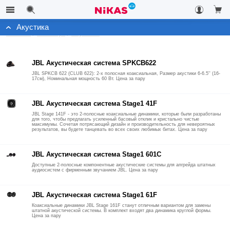
Акустика
Каталог
Автозвук
Акустика
JBL Акустическая система SPKCB622
JBL SPKCB 622 (CLUB 622): 2-х полосная коаксиальная, Размер акустики 6-6.5'' (16-
17см), Номинальная мощность 60 Вт. Цена за пару
JBL Акустическая система Stage1 41F
JBL Stage 141F - это 2-полосные коаксиальные динамики, которые были разработаны
для того, чтобы предлагать усиленный басовый отклик и кристально чистые
максимумы. Сочетая потрясающий дизайн и производительность для невероятных
результатов, вы будете танцевать во всех своих любимых битах. Цена за пару
JBL Акустическая система Stage1 601C
Доступные 2-полосные компонентные акустические системы для апгрейда штатных
аудиосистем с фирменным звучанием JBL. Цена за пару
JBL Акустическая система Stage1 61F
Коаксиальные динамики JBL Stage 161F станут отличным вариантом для замены
штатной акустической системы. В комплект входят два динамика круглой формы.
Цена за пару