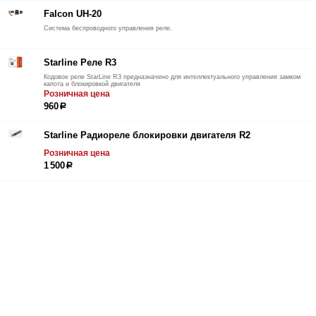
Falcon UH-20
Система беспроводного управления реле.
Starline Реле R3
Кодовое реле StarLine R3 предназначено для интеллектуального управления замком
капота и блокировкой двигателя
Розничная цена
960
р
Starline Радиореле блокировки двигателя R2
Розничная цена
1 500
р