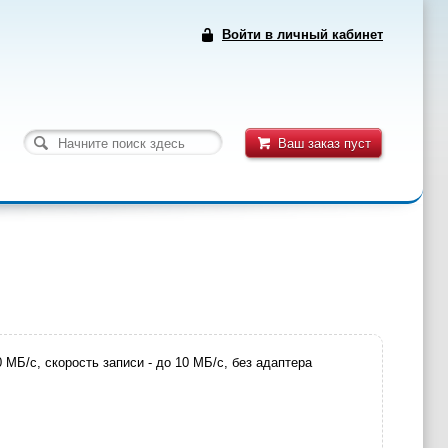
Войти в личный кабинет
Ваш заказ пуст
 МБ/с, скорость записи - до 10 МБ/с, без адаптера