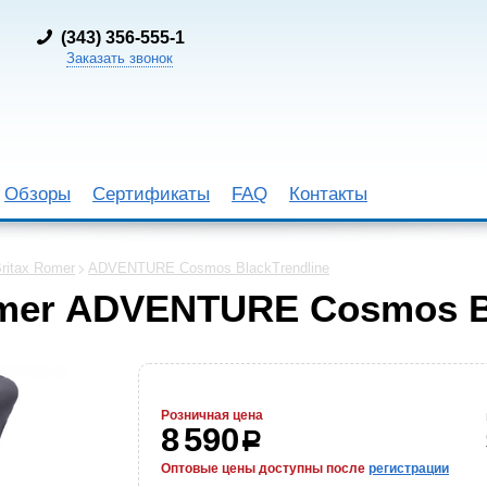
(
343) 356-555-1
Заказать звонок
Обзоры
Сертификаты
FAQ
Контакты
ritax Romer
ADVENTURE Cosmos BlackTrendline
omer ADVENTURE Cosmos Bl
Розничная цена
8 590
р
Оптовые цены доступны после
регистрации