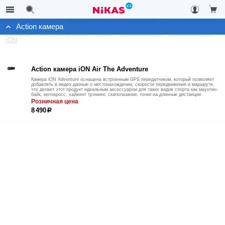
Action камера
Каталог
Автоэлектроника
Архив
Action-камеры
Action камера
iON
Action камера iON Air The Adventure
Камера iON Adventure оснащена встроенным GPS передатчиком, который позволяет
добавлять в видео данные о местонахождении, скорости передвижения и маршруте,
что делает этот продукт идеальным аксессуаром для таких видов спорта как маунтин-
байк, мотокросс, хайкинг/ трэккинг, скалолазание, гонки на длинные дистанции.
Розничная цена
8 490
р