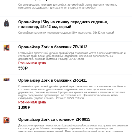
Он универсален, подходит для любых автомобилей, легко моется и чистится,
компактно складывается для хранения в кармане автомобиля
Органайзер iSky на спинку переднего сиденья,
полиэстер, 52x42 см, серый
Органайзер на спинку переднего сиденья iSky, полиэстер, 52x42 см, серый
Органайзер Zork в багажник ZR-1012
Стильный и практичный дизайн органайзера сэкономит место в вашем автомобиле и
сохранит ваши вещи: два основных отделения, несколько дополнительных
держателей, боковые карманы. Размер: 39*30*25см.
Розничная цена
550
р
Органайзер Zork в багажник ZR-1411
Стильный и практичный дизайн органайзера сэкономит место в вашем автомобиле и
сохранит ваши вещи: два основных отделения, несколько дополнительных
держателей, боковые карманы. Прозрачная крышка на молнии и магнитах позволяет
видеть содержимое органайзера, не открывая его. При неиспользовании легко
складывать, удобно хранить. Размер: 66*29,5*33см
Розничная цена
1 390
р
Органайзер Zork со столиком ZR-0015
Достаточно прочная поверхность (крышка) органайзера может послужить письменным
столом в дороге. Множество отдельных карманов по всему периметру для
аккуратного хранения ваших вещей. Вместительный основной отдел для хранения