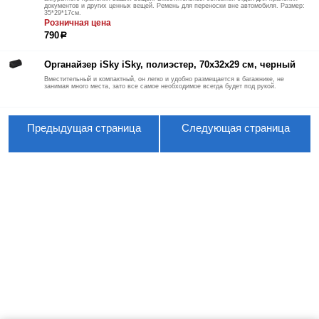
документов и других ценных вещей. Ремень для переноски вне автомобиля. Размер:
35*29*17см.
Розничная цена
790
р
Органайзер iSky iSky, полиэстер, 70x32x29 см, черный
Вместительный и компактный, он легко и удобно размещается в багажнике, не
занимая много места, зато все самое необходимое всегда будет под рукой.
Предыдущая страница
Следующая страница